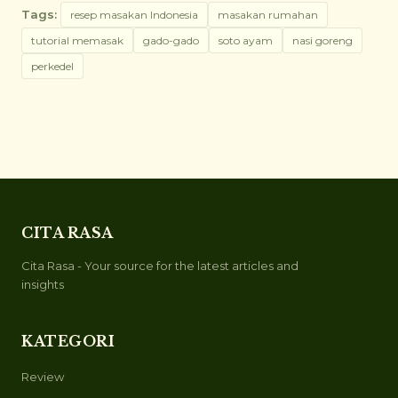
Tags:
resep masakan Indonesia
masakan rumahan
tutorial memasak
gado-gado
soto ayam
nasi goreng
perkedel
CITA RASA
Cita Rasa - Your source for the latest articles and
insights
KATEGORI
Review