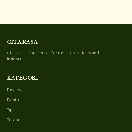
CITA RASA
Cita Rasa - Your source for the latest articles and
insights
KATEGORI
Review
Berita
Tips
Tutorial